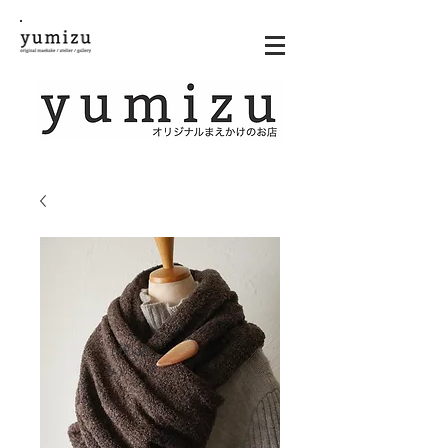
（税k込
み）