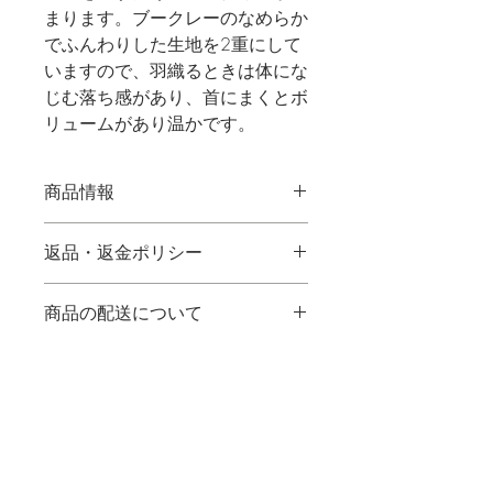
まります。ブークレーのなめらか
でふんわりした生地を2重にして
いますので、羽織るときは体にな
じむ落ち感があり、首にまくとボ
リュームがあり温かです。
商品情報
サイズ　Lサイズ　長さ140㎝　/　幅
返品・返金ポリシー
（丈）76㎝
未使用のものに限り、返品を承りま
　　　　Mサイズ   長さ116㎝　/　
商品の配送について
す。
幅（丈）76㎝
送料　：全国一律 500円
商品がお手元に届いてから7日以内に
 お買い上げ合計金額20000
当店へご連絡ください。
素材　ポリエステル　55％
円以上で送料無料
返送料は、商品の初期不良の場合はこ
　　　アクリル　　　35％
商品配送方法 ：ヤマト運輸の宅急便
​Contact
ちらで負担いたしますので、
　　　ウール　　　　10％